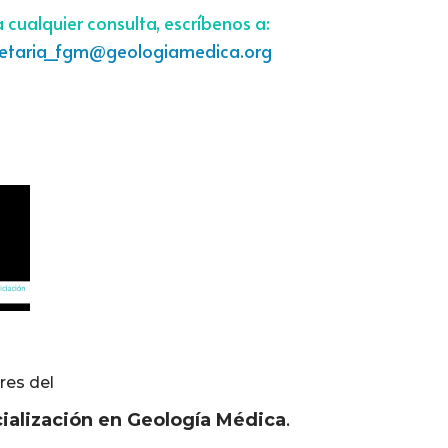
 cualquier consulta, escríbenos a:
retaria_fgm@geologiamedica.org
res del
cialización en Geología Médica
.