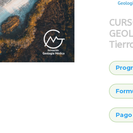
CURS
GEOL
Tierr
Prog
Formu
Pago 